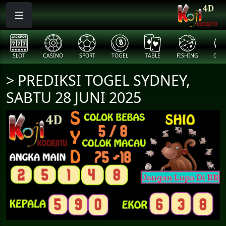
SLOT
CASINO
SPORT
TOGEL
TABLE
FISHING
COCK
> PREDIKSI TOGEL SYDNEY,
SABTU 28 JUNI 2025