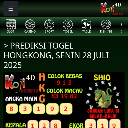
SLOT
CASINO
SPORT
TOGEL
TABLE
FISHING
COCK
> PREDIKSI TOGEL
HONGKONG, SENIN 28 JULI
2025