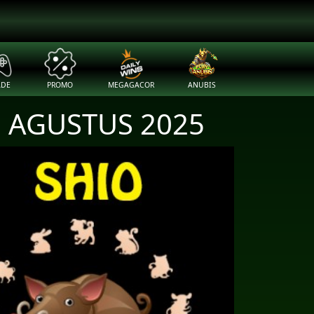
ADE
PROMO
MEGAGACOR
ANUBIS
8 AGUSTUS 2025