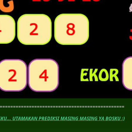
===============================================
SKU... UTAMAKAN PREDIKSI MASING MASING YA BOSKU :)