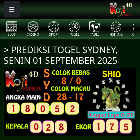
SLOT
CASINO
SPORT
TOGEL
TABLE
FISHING
COCK
> PREDIKSI TOGEL SYDNEY,
SENIN 01 SEPTEMBER 2025