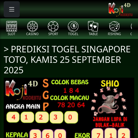
SLOT
CASINO
SPORT
TOGEL
TABLE
FISHING
COCK
> PREDIKSI TOGEL SINGAPORE
TOTO, KAMIS 25 SEPTEMBER
2025