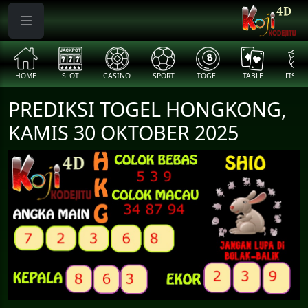
HOME
SLOT
CASINO
SPORT
TOGEL
TABLE
FISHI
PREDIKSI TOGEL HONGKONG,
KAMIS 30 OKTOBER 2025