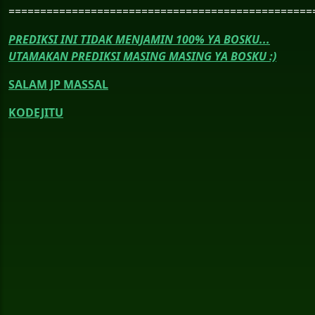
================================================
PREDIKSI INI TIDAK MENJAMIN 100% YA BOSKU...
UTAMAKAN PREDIKSI MASING MASING YA BOSKU :)
SALAM JP MASSAL
KODEJITU