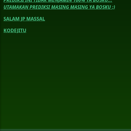
UTAMAKAN PREDIKSI MASING MASING YA BOSKU :)
SALAM JP MASSAL
KODEJITU