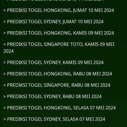
> PREDIKSI TOGEL HONGKONG, JUMAT 10 MEI 2024
> PREDIKSI TOGEL SYDNEY, JUMAT 10 MEI 2024
> PREDIKSI TOGEL HONGKONG, KAMIS 09 MEI 2024
> PREDIKSI TOGEL SINGAPORE TOTO, KAMIS 09 MEI
2024
> PREDIKSI TOGEL SYDNEY, KAMIS 09 MEI 2024
> PREDIKSI TOGEL HONGKONG, RABU 08 MEI 2024
> PREDIKSI TOGEL SINGAPORE, RABU 08 MEI 2024
> PREDIKSI TOGEL SYDNEY, RABU 08 MEI 2024
> PREDIKSI TOGEL HONGKONG, SELASA 07 MEI 2024
> PREDIKSI TOGEL SYDNEY, SELASA 07 MEI 2024