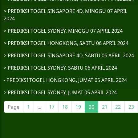
> PREDIKSI TOGEL SINGAPORE 4D, MINGGU 07 APRIL
2024
> PREDIKSI TOGEL SYDNEY, MINGGU 07 APRIL 2024
> PREDIKSI TOGEL HONGKONG, SABTU 06 APRIL 2024
> PREDIKSI TOGEL SINGAPORE 4D, SABTU 06 APRIL 2024
> PREDIKSI TOGEL SYDNEY, SABTU 06 APRIL 2024
- PREDIKSI TOGEL HONGKONG, JUMAT 05 APRIL 2024
> PREDIKSI TOGEL SYDNEY, JUMAT 05 APRIL 2024
Page
1
...
17
18
19
20
21
22
23