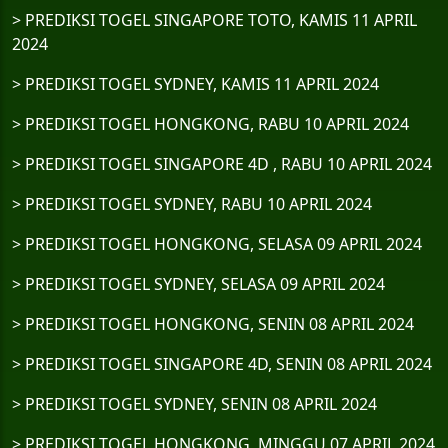
> PREDIKSI TOGEL SINGAPORE TOTO, KAMIS 11 APRIL
2024
> PREDIKSI TOGEL SYDNEY, KAMIS 11 APRIL 2024
> PREDIKSI TOGEL HONGKONG, RABU 10 APRIL 2024
> PREDIKSI TOGEL SINGAPORE 4D , RABU 10 APRIL 2024
> PREDIKSI TOGEL SYDNEY, RABU 10 APRIL 2024
> PREDIKSI TOGEL HONGKONG, SELASA 09 APRIL 2024
> PREDIKSI TOGEL SYDNEY, SELASA 09 APRIL 2024
> PREDIKSI TOGEL HONGKONG, SENIN 08 APRIL 2024
> PREDIKSI TOGEL SINGAPORE 4D, SENIN 08 APRIL 2024
> PREDIKSI TOGEL SYDNEY, SENIN 08 APRIL 2024
> PREDIKSI TOGEL HONGKONG, MINGGU 07 APRIL 2024