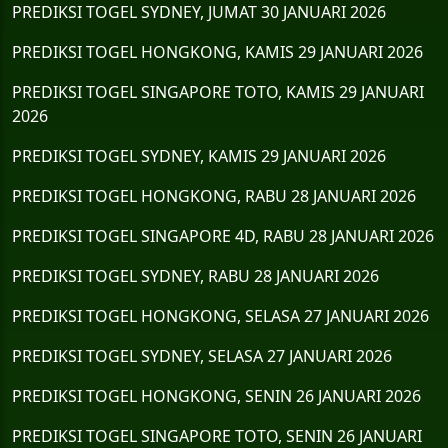
PREDIKSI TOGEL SYDNEY, JUMAT 30 JANUARI 2026
PREDIKSI TOGEL HONGKONG, KAMIS 29 JANUARI 2026
PREDIKSI TOGEL SINGAPORE TOTO, KAMIS 29 JANUARI
2026
PREDIKSI TOGEL SYDNEY, KAMIS 29 JANUARI 2026
PREDIKSI TOGEL HONGKONG, RABU 28 JANUARI 2026
PREDIKSI TOGEL SINGAPORE 4D, RABU 28 JANUARI 2026
PREDIKSI TOGEL SYDNEY, RABU 28 JANUARI 2026
PREDIKSI TOGEL HONGKONG, SELASA 27 JANUARI 2026
PREDIKSI TOGEL SYDNEY, SELASA 27 JANUARI 2026
PREDIKSI TOGEL HONGKONG, SENIN 26 JANUARI 2026
PREDIKSI TOGEL SINGAPORE TOTO, SENIN 26 JANUARI