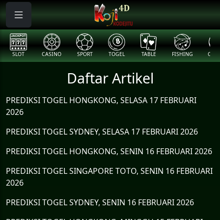
SLOT
CASINO
SPORT
TOGEL
TABLE
FISHING
COCK
Daftar Artikel
PREDIKSI TOGEL HONGKONG, SELASA 17 FEBRUARI
2026
PREDIKSI TOGEL SYDNEY, SELASA 17 FEBRUARI 2026
PREDIKSI TOGEL HONGKONG, SENIN 16 FEBRUARI 2026
PREDIKSI TOGEL SINGAPORE TOTO, SENIN 16 FEBRUARI
2026
PREDIKSI TOGEL SYDNEY, SENIN 16 FEBRUARI 2026