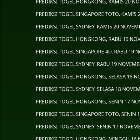
PREDIKSI TOGEL HONGKONG, KAMIS 20 NO
PREDIKSI TOGEL SINGAPORE TOTO, KAMIS 
PREDIKSI TOGEL SYDNEY, KAMIS 20 NOVEM
PREDIKSI TOGEL HONGKONG, RABU 19 NO
PREDIKSI TOGEL SINGAPORE 4D, RABU 19 
PREDIKSI TOGEL SYDNEY, RABU 19 NOVEMB
PREDIKSI TOGEL HONGKONG, SELASA 18 N
PREDIKSI TOGEL SYDNEY, SELASA 18 NOVE
PREDIKSI TOGEL HONGKONG, SENIN 17 NO
PREDIKSI TOGEL SINGAPORE TOTO, SENIN 
PREDIKSI TOGEL SYDNEY, SENIN 17 NOVEM
PREDIKSI TOGEL HONGKONG, MINGGU 16 