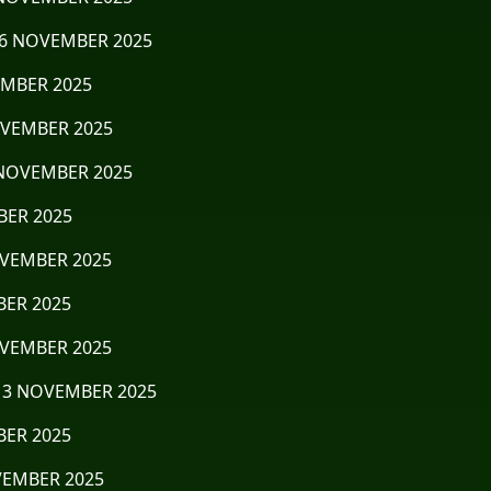
16 NOVEMBER 2025
EMBER 2025
OVEMBER 2025
 NOVEMBER 2025
BER 2025
VEMBER 2025
BER 2025
VEMBER 2025
13 NOVEMBER 2025
BER 2025
VEMBER 2025